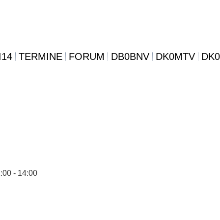
I14
TERMINE
FORUM
DB0BNV
DK0MTV
DK
:00 - 14:00